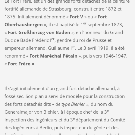
Le Fort Frère, est un des grands forts détachés de la ceinture
fortifié allemande de Strasbourg, construit entre 1872 et
1875. Initialement dénommé «
Fort V
» ou «
Fort
er
Oberhausbergen
», il est baptisé le 1
septembre 1873,
«
Fort Großherzog von Baden
», en l’honneur du Grand-
er
Duc de Bade Frédéric I
, gendre du roi de Prusse et
er
empereur allemand, Guillaume I
. Le 3 avril 1919, il a été
renommé «
Fort Maréchal Pétain
», puis vers 1946-1947,
«
Fort Frère
»
.
Il s’agit initialement d’un grand fort détaché allemand, à
fossé sec. Son plan a servi de modèle pour la construction
des forts détachés dits «
de type Biehler
», du nom du
e
Generalmajor von Biehler, à l'époque chef de la 3
e
inspection des ingénieurs et du 3
département du Comité
des Ingénieurs à Berlin, puis inspecteur du génie et des