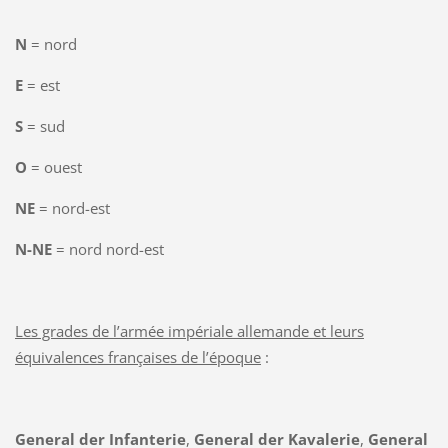
N
= nord
E
= est
S
= sud
O
= ouest
NE
= nord-est
N-NE
= nord nord-est
Les grades de l’armée impériale allemande et leurs
équivalences françaises de l’époque
:
General der Infanterie
,
General der Kavalerie
,
General