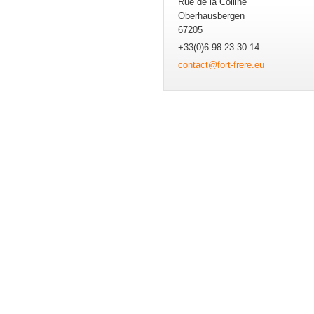
Rue de la Colline
Oberhausbergen
67205
+33(0)6.98.23.30.14
contact@
fort-fre
re.eu