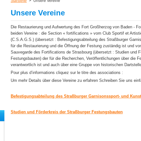
Startseite
>
Unsere Vereine
Unsere Vereine
Die Restaurierung und Aufwertung des Fort Großherzog von Baden - Fort
beiden Vereine : die Section « fortifications » vom Club Sportif et Arti
(C.S.A.G.S.) (übersetzt : Befestigungsabteilung des Straßburger Garni
für die Restaurierung und die Öffnung der Festung zuständig ist und vo
Sauvegarde des Fortifications de Strasbourg (übersetzt : Studien und F
Festungsbauten) der für die Recherchen, Veröffentlichungen über die 
verantwortlich ist und auch über eine Gruppe von historischen Dartstelle
Pour plus d’informations cliquez sur le titre des associations :
Um mehr Details über diese Vereine zu erfahren Schreiben Sie uns ein
Befestigungsabteilung des Straßburger Garnisonssport- und Kuns
Studien und Förderkreis der Straßburger Festungsbauten