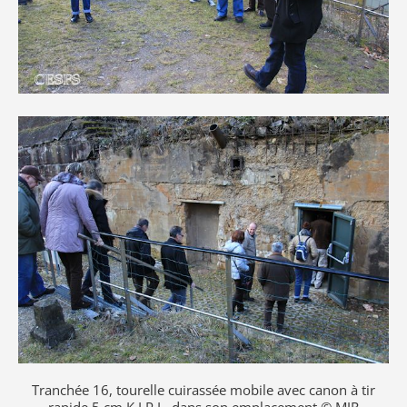
Tranchée 16, tourelle cuirassée mobile avec canon à tir
rapide 5 cm K.I.P.L. dans son emplacement © MJR