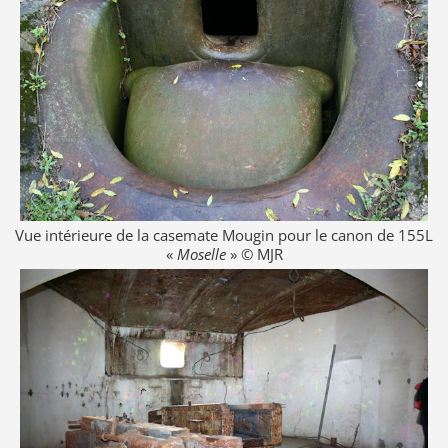
Vue intérieure de la casemate Mougin pour le canon de 155L
«
Moselle
» © MJR