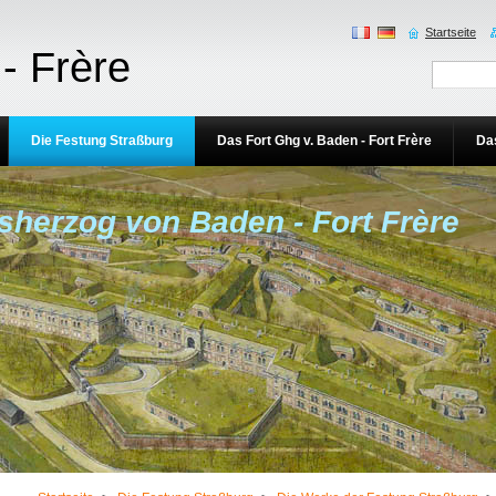
Startseite
- Frère
Die Festung Straßburg
Das Fort Ghg v. Baden - Fort Frère
Da
sherzog von Baden - Fort Frère