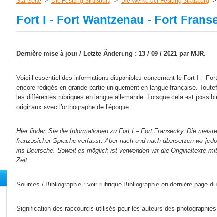
Startseite
>
Die Festung Straßburg
>
Die Werke der Festung Straßburg
Fort I - Fort Wantzenau - Fort Frans
Dernière mise à jour /
Letzte Änderung :
13 / 09 / 2021 par MJR.
Voici l’essentiel des informations disponibles concernant le Fort I – Fo
encore rédigés en grande partie uniquement en langue française. Toutefo
les différentes rubriques en langue allemande. Lorsque cela est possible
originaux avec l’orthographe de l’époque.
Hier finden Sie die Informationen zu Fort I – Fort Fransecky. Die meist
französicher Sprache verfasst. Aber nach und nach übersetzen wir jed
ins Deutsche. Soweit es möglich ist verwenden wir die Originaltexte mi
Zeit.
Sources / Bibliographie : voir rubrique Bibliographie en dernière page du
Signification des raccourcis utilisés pour les auteurs des photographie