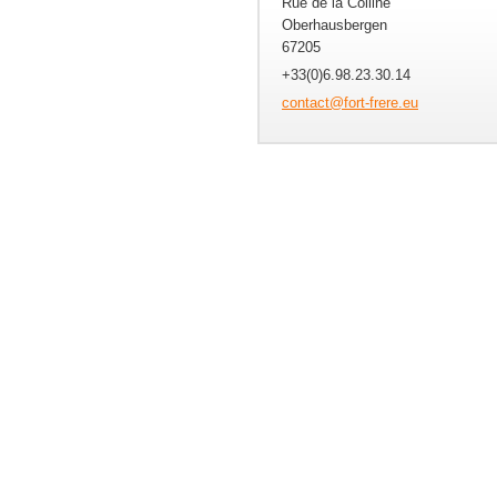
Rue de la Colline
Oberhausbergen
67205
+33(0)6.98.23.30.14
contact@
fort-fre
re.eu