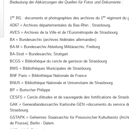
Bedeutung der Abkürzungen der Quellen für Fotos und Dokumente :
er
er
1
RG : documents et photographies des archives du 1
régiment du g
AD67 = Archives départementales du Bas-Rhin ; Strasbourg.
AVES = Archives de la Ville et de l’Eurométropole de Strasbourg.
BA = Bundesarchiv (archives fédérales allemandes)
BA-M = Bundesarchiv Abteilung Militärarchiv, Freiburg
BA-Stutt = Bundesarchiv, Stuttgart.
BCGS = Bibliothèque du cercle de garnison de Strasbourg
BMS = Bibliothèques Municipales de Strasbourg.
BNF Paris = Bibliothèque Nationale de France
BNUS = Bibliothèque Nationale et Universitaire de Strasbourg
BP = Burtscher Philippe
CESFS = Cercle d'études et de sauvegarde des fortifications de Strasb
GAK = Generallandessarchiv Karlsruhe GEN =documents du service du
Strasbourg.
GSTAPK = Geheimes Staatsarchiv für Preussischer Kulturbesitz (Archive
de Prusse), Berlin - Dalem.