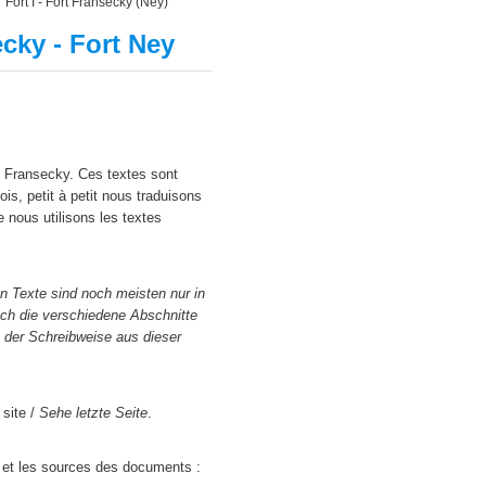
>
Fort I - Fort Fransecky (Ney)
ecky - Fort Ney
rt Fransecky. Ces textes sont
is, petit à petit nous traduisons
 nous utilisons les textes
en Texte sind noch meisten nur in
och die verschiedene Abschnitte
t der Schreibweise aus dieser
 site /
Sehe letzte Seite
.
s et les sources des documents :